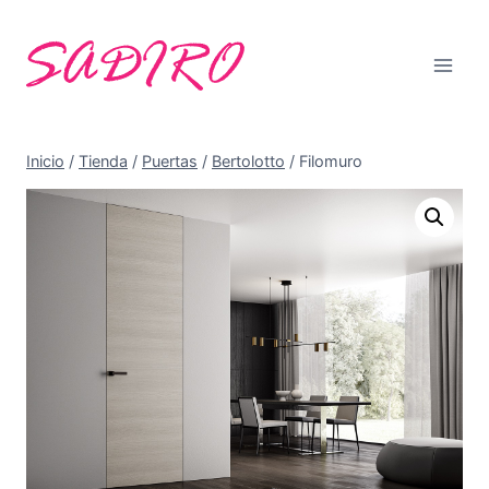
Saltar
al
contenido
Inicio
/
Tienda
/
Puertas
/
Bertolotto
/
Filomuro