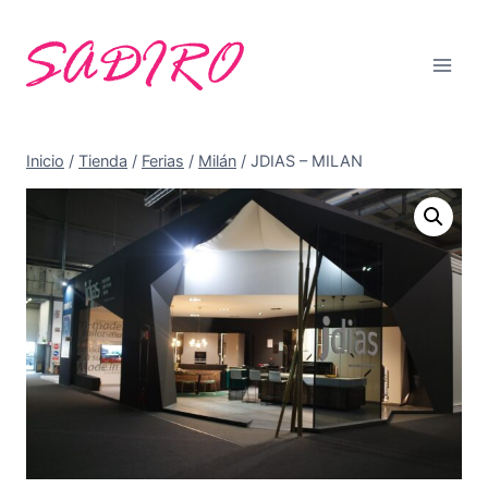
Saltar
al
contenido
Inicio
/
Tienda
/
Ferias
/
Milán
/
JDIAS – MILAN