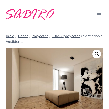
Saltar
al
contenido
Inicio
/
Tienda
/
Proyectos
/
JDIAS (proyectos)
/
Armarios /
Vestidores